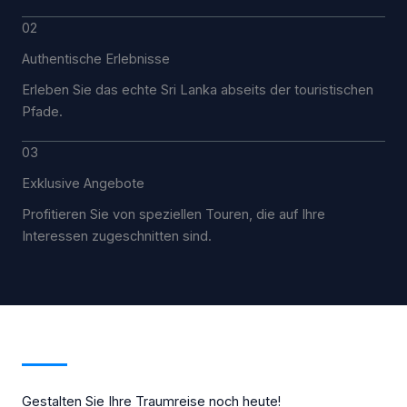
02
Authentische Erlebnisse
Erleben Sie das echte Sri Lanka abseits der touristischen
Pfade.
03
Exklusive Angebote
Profitieren Sie von speziellen Touren, die auf Ihre
Interessen zugeschnitten sind.
Gestalten Sie Ihre Traumreise noch heute!